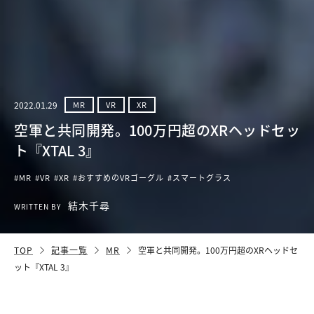
2022.01.29
MR
VR
XR
空軍と共同開発。100万円超のXRヘッドセッ
ト『XTAL 3』
#MR
#VR
#XR
#おすすめのVRゴーグル
#スマートグラス
結木千尋
WRITTEN BY
TOP
記事一覧
MR
空軍と共同開発。100万円超のXRヘッドセ
ット『XTAL 3』