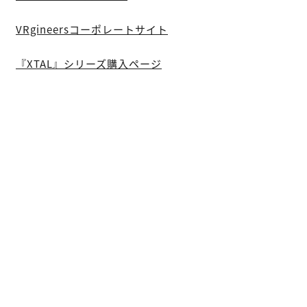
VRgineersコーポレートサイト
『XTAL』シリーズ購入ページ
WRITTEN BY
結木千尋
ユウキチヒロ。フリーライター・インタビュ
アー。 関心事はサブカルチャー（音楽・映画
など）。 AORとミニシアター系の邦画が大好
物。 グリーンカレーの海で溺れたい。
関連タグ