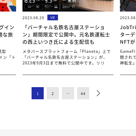
2023.08.29
VR
2023.08
ラグイン
「バーチャル名鉄名古屋ステーショ
Job
適な旅
ン」期間限定で公開中。元名鉄運転士
ターデ
の西上いつき氏による生配信も
NFT
話型
メタバースプラットフォーム「Planeta」上で
GameF
グイン「ト
「バーチャル名鉄名古屋ステーション」が、
開されて
2023年9月3日まで無料で公開中です。リリ
神転生
1
2
…
44