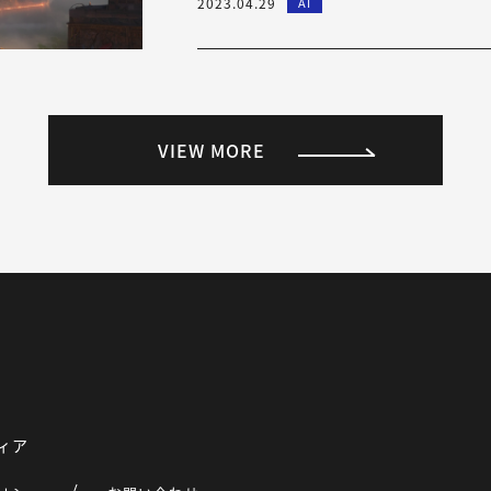
2023.04.29
AI
VIEW MORE
ィア