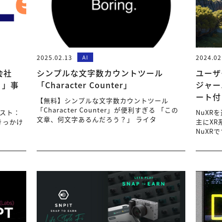
2025.02.13
AI
2024.02
会社
シンプルな文字数カウントツール
ユーザ
く」事
「Character Counter」
ジャー
ート付
【無料】シンプルな文字数カウントツール
「Character Counter」が便利すぎる 「この
ゲスト：
NuXR
文章、何文字あるんだろう？」 ライタ
のきっかけ
主にX
NuXR