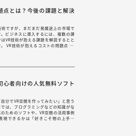
題点とは？今後の課題と解決
技術ですが、まだまだ発展途上の市場で
す。ビジネスに導入するには、複数の課
ではVR技術が抱える課題を解説するとと
 VR技術が抱えるコストの問題点 VR
コ…
初心者向けの人気無料ソフト
「自分でVR空間を作ってみたい」と思う
事では、プログラミングなどの知識がな
成のためのソフトや、VR空間の活用事例
表現できるかは「好きこそ物の上手な
みません…