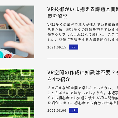
VR技術がいま抱える課題と問
策を解説
VRは多くの業界で導入が進んでいる最新
あるため、現状多くの課題を抱えていま
題をクリアしなければなりません。 ここ
もに、問題点を解決する方法を紹介します。
をビジネスに導入するときは、少なからず
2021.09.15
VR
VR空間の作成に知識は不要？
を4つ紹介
さまざまなVR空間で楽しんでいるうち、
こともあるのではないでしょうか。本記
くても初心者でも気軽に使えるVR空間作
を紹介します。初心者でも自分の世界を
れ」です。ぜひ、今日から開発をはじめて
2021.08.06
VR