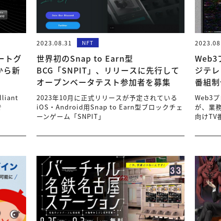
2023.08.31
NFT
2023.08
ートグ
世界初のSnap to Earn型
Web
から新
BCG「SNPIT」、リリースに先行して
ジテレ
オープンベータテスト参加者を募集
番組制
iant
2023年10月に正式リリースが予定されている
Web3
で
iOS・Android用Snap to Earn型ブロックチェ
が、業
ーンゲーム「SNPIT」
向けTV