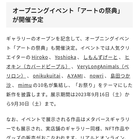
オープニングイベント「アートの祭典」
が開催予定
ギャラリーのオープンを記念して、オープニングイベン
ト「アートの祭典」も開催決定。イベントでは人気クリ
エイターの
Hiroko
、
Yoshioka
、
しもんずげーと
、
ヒ
オキン（カバードピープル）
、
VeryLongAnimals（ベ
リロン）
、
onikukuitai
、
A.YAMI
、
nowri
、
島田つか
沙
、
mimu
の10名が集結し、「お祭り」をテーマにした
新作を披露します。展示期間は2023年9月16日（土）か
ら9月30日（土）まで。
なお、イベントで展示される作品はメタバースギャラリ
ーでも展示され、実店舗のギャラリー同様、NFT作品や
グッズの販売がおこなわれます。リアルとオンライン、