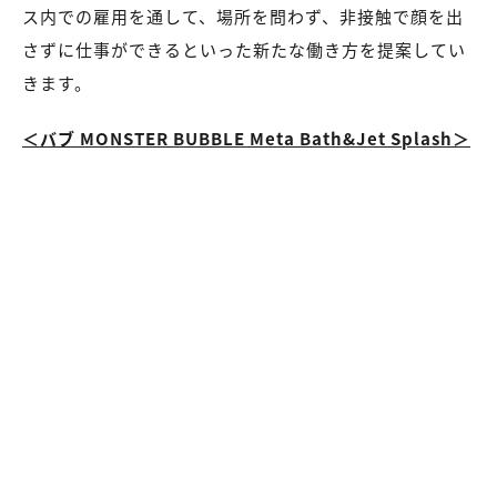
ス内での雇用を通して、場所を問わず、非接触で顔を出
さずに仕事ができるといった新たな働き方を提案してい
きます。
＜バブ MONSTER BUBBLE Meta Bath&Jet Splash＞
※イメージ
ハロウィーン仕様の「バーチャル渋谷」スクランブル交
差点に、メタバース史上最大級の巨大なバスタブが出
現。来場者は、巨大なバスタブに浸かって、炭酸のジェ