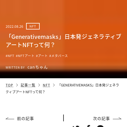
2022.08.26
NFT
「Generativemasks」日本発ジェネラティブ
アートNFTって何？
#NFT
#NFTアート
#アート
#メタバース
canちゃん
WRITTEN BY
TOP
記事一覧
NFT
「GENERATIVEMASKS」日本発ジェネラ
ティブアートNFTって何？
前の記事
次の記事