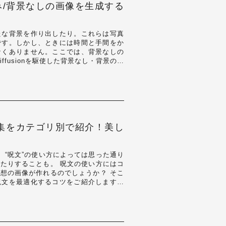
で背景のみ/背景なしの画像を生成する
たな背景を作り出したり。これらは写真
です。しかし、ときには時間と手間をか
なくありません。ここでは、背景なしの
iffusionを駆使した背景なし・背景のみ
すめ呪文集をカテゴリ別で紹介！美し
作るとき、“呪文”の使い方によっては思った通り
たりすることも。 呪文の使い方にはコ
想の画像が作れるのでしょうか？ そこ
呪文を最適化するコツをご紹介しますの