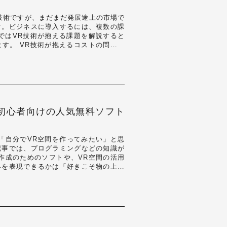
技術ですが、まだまだ発展途上の市場で
す。ビジネスに導入するには、複数の課
ではVR技術が抱える課題を解説すると
す。 VR技術が抱えるコストの問題点
らずコ…
初心者向けの人気無料ソフト
「自分でVR空間を作ってみたい」と思
記事では、プログラミングなどの知識が
作成のためのソフトや、VR空間の活用
界を表現できるかは「好きこそ物の上手
てみません…