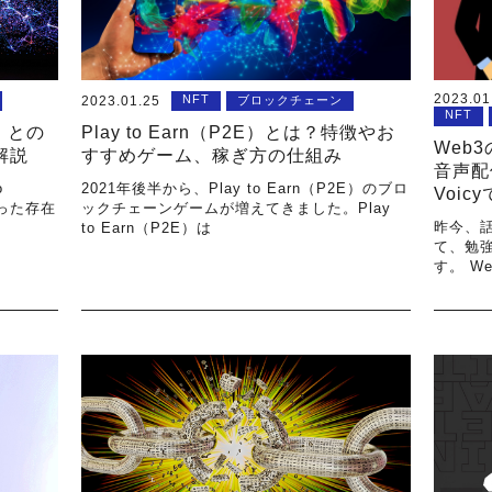
2023.01
NFT
2023.01.25
ブロックチェーン
NFT
n」との
Play to Earn（P2E）とは？特徴やお
Web
解説
すすめゲーム、稼ぎ方の仕組み
音声配
o
2021年後半から、Play to Earn（P2E）のブロ
Voic
いった存在
ックチェーンゲームが増えてきました。Play
昨今、話
to Earn（P2E）は
て、勉
す。 W