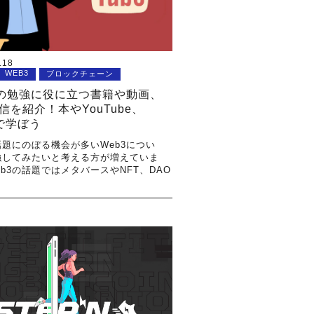
.18
WEB3
ブロックチェーン
3の勉強に役に立つ書籍や動画、
信を紹介！本やYouTube、
yで学ぼう
題にのぼる機会が多いWeb3につい
強してみたいと考える方が増えていま
eb3の話題ではメタバースやNFT、DAO