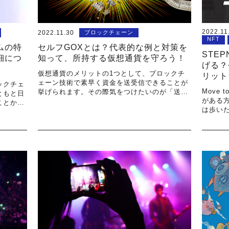
2022.11
2022.11.30
ブロックチェーン
NFT
ムの特
セルフGOXとは？代表的な例と対策を
STE
細につ
知って、所持する仮想通貨を守ろう！
げる？
仮想通貨のメリットの1つとして、ブロックチ
リット
ェーン技術で素早く資金を送受信できることが
ックチェ
Move 
挙げられます。その際気をつけたいのが「送金
ともと日
がある方
ミス」
ことか
は歩い