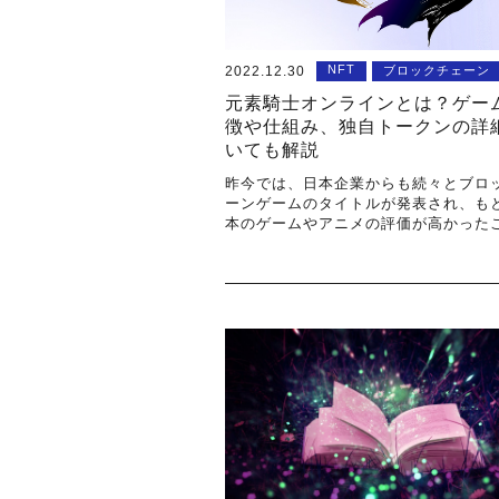
NFT
2022.12.30
ブロックチェーン
元素騎士オンラインとは？ゲー
徴や仕組み、独自トークンの詳
いても解説
昨今では、日本企業からも続々とブロ
ーンゲームのタイトルが発表され、も
本のゲームやアニメの評価が高かった
ら、世界